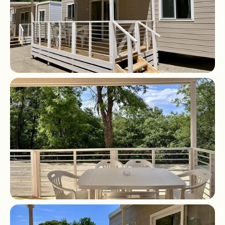
Routebeschrijving
© Mugello Verde
Privacy
Voorwaarden
Koekjes