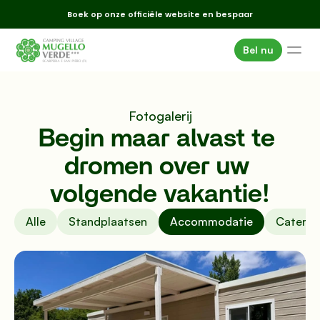
Boek op onze officiële website en bespaar
Bel nu
Accommodatie
Standplaatsen
Fotogalerij
Diensten
Begin maar alvast te 
Omgeving
dromen over uw 
Evenementen
volgende vakantie!
Aanbiedingen
Alle
Standplaatsen
Accommodatie
Caterin
Waar we zijn
Galerij
FAQ
E-mailadres