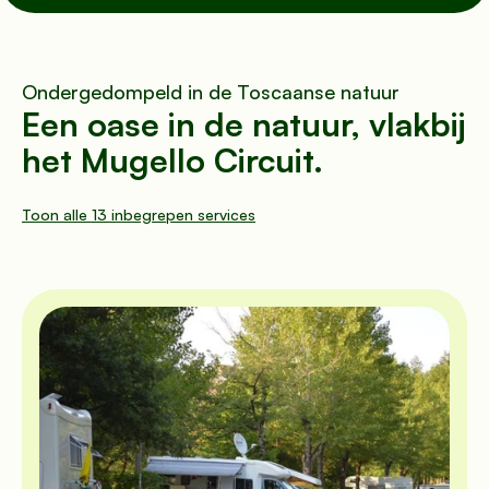
Routebeschrijving
Ondergedompeld in de Toscaanse natuur
Een oase in de natuur, vlakbij 
© Mugello Verde
het Mugello Circuit.
Privacy
Voorwaarden
Koekjes
WC chimico
Prese di corrente 6 Ampere gratuite
Cam
Toon alle 13 inbegrepen services