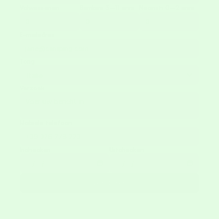
Volwassenen
Bambini 3–11 anni
Neonati 0–2 anni
E-mailadres
Tong
Verzoek
Mobiele telefoon
Inchecken
Uitchecken
Versturen