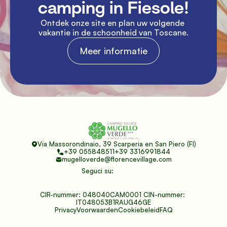
camping in Fiesole!
Ontdek onze site en plan uw volgende 
vakantie in de schoonheid van Toscane.
Meer informatie
Via Massorondinaio, 39 Scarperia en San Piero (FI)
+39 055848511
+39 3316991844
mugelloverde@florencevillage.com
Seguci su:
CIR-nummer: 048040CAM0001 CIN-nummer: 
IT048053B1RAUG46GE
Privacy
Voorwaarden
Cookiebeleid
FAQ