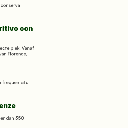
e conserva 
itivo con 
ecte plek. Vanaf 
an Florence, 
o frequentato 
renze
er dan 350 