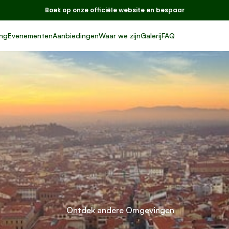
Boek op onze officiële website en bespaar
ng
Evenementen
Aanbiedingen
Waar we zijn
Galerij
FAQ
Florence
naar de
ondergang:
I
Panora
eer
Mooi
van de
St
Ontdek andere Omgevingen