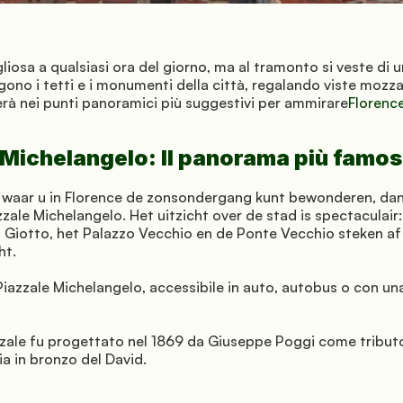
liosa a qualsiasi ora del giorno, ma al tramonto si veste di u
gono i tetti e i monumenti della città, regalando viste mozza
derà nei punti panoramici più suggestivi per ammirare
Florenc
 Michelangelo: Il panorama più famo
is waar u in Florence de zonsondergang kunt bewonderen, dan 
zale Michelangelo. Het uitzicht over de stad is spectaculair
 Giotto, het Palazzo Vecchio en de Ponte Vecchio steken af
ht.
Piazzale Michelangelo, accessibile in auto, autobus o con una
azzale fu progettato nel 1869 da Giuseppe Poggi come tribut
a in bronzo del David.