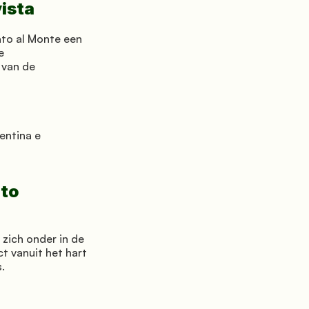
vista
to al Monte een 
 
van de 
entina e 
to 
zich onder in de 
 vanuit het hart 
.