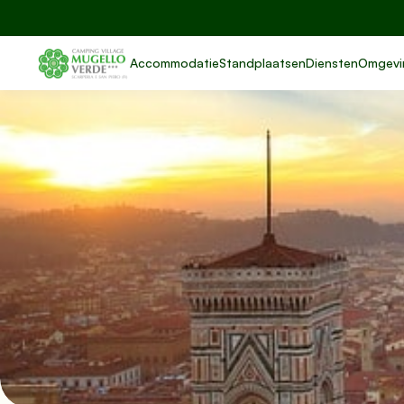
Accommodatie
Standplaatsen
Diensten
Omgevi
Zons
m