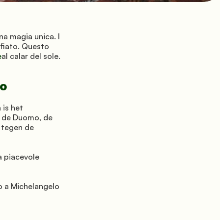
na magia unica. I 
fiato. Questo 
e
al calar del sole.
so
is het 
: de Duomo, de 
 tegen de 
 piacevole 
o a Michelangelo 