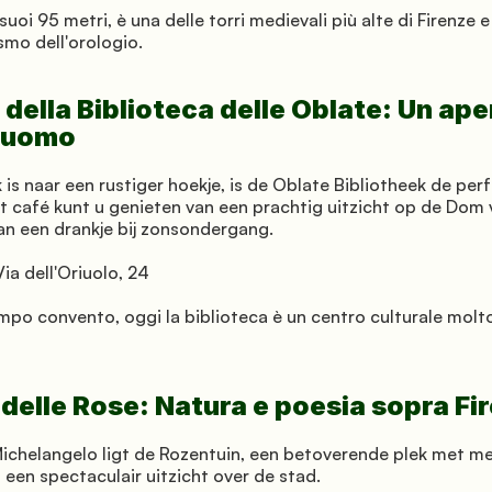
 suoi 95 metri, è una delle torri medievali più alte di Firenze 
smo dell'orologio.
della Biblioteca delle Oblate: Un aper
 Duomo
is naar een rustiger hoekje, is de Oblate Bibliotheek de perf
et café kunt u genieten van een prachtig uitzicht op de Dom v
van een drankje bij zonsondergang.
Via dell'Oriuolo, 24
mpo convento, oggi la biblioteca è un centro culturale molt
 delle Rose: Natura e poesia sopra Fi
ichelangelo ligt de Rozentuin, een betoverende plek met me
 een spectaculair uitzicht over de stad.