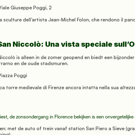
Viale Giuseppe Poggi, 2
a sculture dell’artista Jean-Michel Folon, che rendono il pan
San Niccolò: Una vista speciale sull’
Niccolò is alleen in de zomer geopend en biedt een bijzonder
trarno en de oude stadsmuren.
Piazza Poggi
nica torre medievale di Firenze ancora intatta nella sua altezza
iest, de zonsondergang in Florence bekijken is een onvergetelijke 
n: met de auto of trein vanaf station San Piero a Sieve (gra
ping)