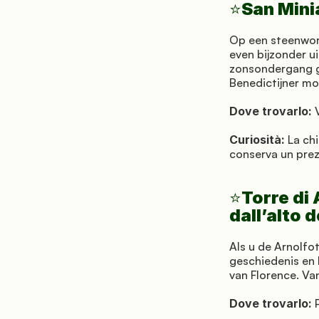
San Minia
⭐
Op een steenworp
even bijzonder ui
zonsondergang g
Benedictijner mo
Dove trovarlo:
 
Curiosità:
 La ch
conserva un prez
Torre di
⭐
dall’alto d
Als u de Arnolfo
geschiedenis en 
van Florence. Va
Dove trovarlo:
 