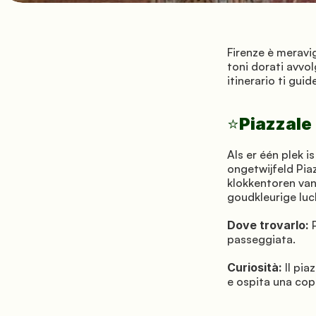
Firenze è meravig
toni dorati avvol
itinerario ti gui
Piazzale
⭐
Als er één plek 
ongetwijfeld Piaz
klokkentoren van
goudkleurige luc
Dove trovarlo:
 
passeggiata.
Curiosità:
 Il pi
e ospita una copi