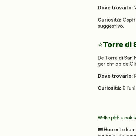
Dove trovarlo:
 
Curiosità:
 Ospit
suggestivo.
Torre di 
⭐
De Torre di San 
gericht op de Ol
Dove trovarlo:
 
Curiosità:
 È l'u
Welke plek u ook k
🚌 Hoe er te kome
van/naar de cam