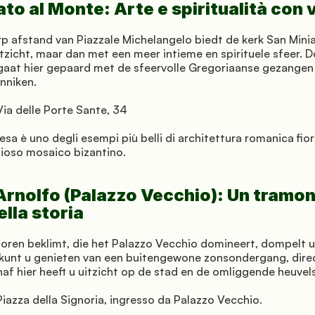
to al Monte: Arte e spiritualità con 
 afstand van Piazzale Michelangelo biedt de kerk San Minia
tzicht, maar dan met een meer intieme en spirituele sfeer. De
aat hier gepaard met de sfeervolle Gregoriaanse gezangen 
nniken.
Via delle Porte Sante, 34
iesa è uno degli esempi più belli di architettura romanica fior
ioso mosaico bizantino.
 Arnolfo (Palazzo Vecchio): Un tramon
ella storia
toren beklimt, die het Palazzo Vecchio domineert, dompelt u 
kunt u genieten van een buitengewone zonsondergang, direct
naf hier heeft u uitzicht op de stad en de omliggende heuvels
Piazza della Signoria, ingresso da Palazzo Vecchio.