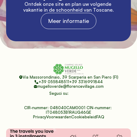
Ontdek onze site en plan uw volgende 
vakantie in de schoonheid van Toscane.
Meer informatie
Via Massorondinaio, 39 Scarperia en San Piero (FI)
+39 055848511
+39 3316991844
mugelloverde@florencevillage.com
Seguci su:
CIR-nummer: 048040CAM0001 CIN-nummer: 
IT048053B1RAUG46GE
Privacy
Voorwaarden
Cookiebeleid
FAQ