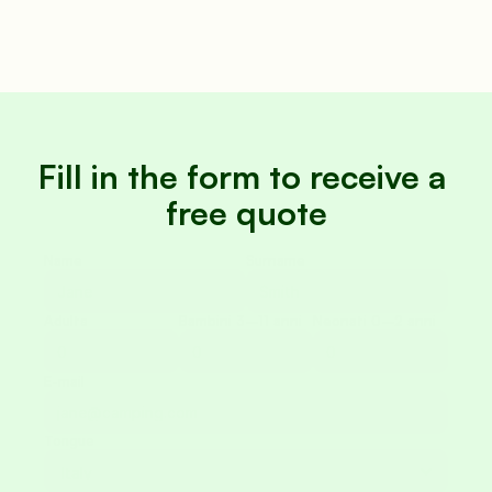
Fill in the form to receive a 
free quote
Name
Surname
Adults
Bambini 3–11 anni
Neonati 0–2 anni
E-mail
Tongue