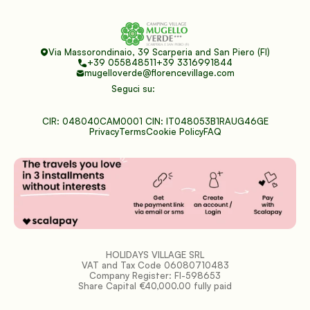
Via Massorondinaio, 39 Scarperia and San Piero (FI)
+39 055848511
+39 3316991844
mugelloverde@florencevillage.com
Seguci su:
CIR: 048040CAM0001 CIN: IT048053B1RAUG46GE
Privacy
Terms
Cookie Policy
FAQ
HOLIDAYS VILLAGE SRL
VAT and Tax Code 06080710483
Company Register: FI-598653
Share Capital €40,000.00 fully paid