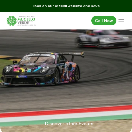
Book on our official website and save
Call Now
Homes
Pitches
Services
Surroundings
Porsche
Sport
Events
Cup
Switzerland
Offers
Where we are
Gallery
FAQ
Discover other Events
E-mail