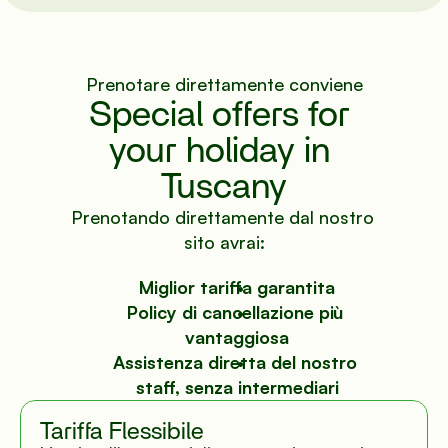
Directions
Prenotare direttamente conviene
Special offers for 
© Mugello Verde
your holiday in 
Privacy
Terms
Cookies
Tuscany
Prenotando direttamente dal nostro 
sito avrai:
Miglior tariffa garantita
Policy di cancellazione più 
vantaggiosa
Assistenza diretta del nostro 
staff, senza intermediari
Tariffa Flessibile