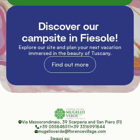
Discover our 
campsite in Fiesole!
Explore our site and plan your next vacation 
immersed in the beauty of Tuscany.
Find out more
Via Massorondinaio, 39 Scarperia and San Piero (FI)
+39 055848511
+39 3316991844
mugelloverde@florencevillage.com
Seguci su: