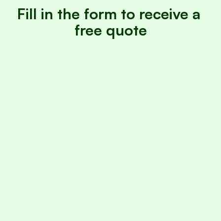
Fill in the form to receive a 
free quote
Name
Surname
Adults
Bambini 3–11 anni
Neonati 0–2 anni
E-mail
Tongue
Request
Mobile phone