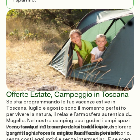
Offerte Estate, Campeggio in Toscana
Se stai programmando le tue vacanze estive in
Toscana, luglio e agosto sono il momento perfetto
per vivere la natura, il relax e l’atmosfera autentica del
Mugello. Nel nostro camping puoi goderti ampi spazi
verdi, tranquillità e una posizione ideale per esplorare
Prenotando direttamente dal
sito ufficiale
, ti
borghi, laghi, foreste e tutta la bellezza del territorio.
garantisco sempre la
miglior tariffa disponibile
,
senza costi aggiuntivi e senza intermediari. E se scegli