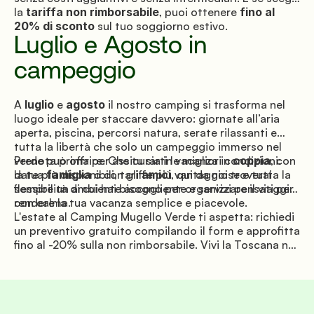
la
tariffa non rimborsabile
, puoi ottenere
fino al
20% di sconto
sul tuo soggiorno estivo.
Luglio e Agosto in
campeggio
A
luglio
e
agosto
il nostro camping si trasforma nel
luogo ideale per staccare davvero: giornate all’aria
aperta, piscina, percorsi natura, serate rilassanti e
tutta la libertà che solo un campeggio immerso nel
verde può offrire. Che tu sia in vacanza in
Prenota prima per assicurarti le migliori condizioni:
coppia
, con
la tua
date più disponibili, tariffe più vantaggiose e tutta la
famiglia
o con gli
amici
, qui da noi troverai
sempre un ambiente accogliente e servizi pensati per
flessibilità di cui hai bisogno per organizzare il viaggio
rendere la tua vacanza semplice e piacevole.
con calma.
L'estate al Camping Mugello Verde ti aspetta: richiedi
un preventivo gratuito compilando il form e approfitta
fino al -20% sulla non rimborsabile. Vivi la Toscana nel
modo più naturale, comodo e autentico possibile. Noi
siamo qui, pronti ad accoglierti.