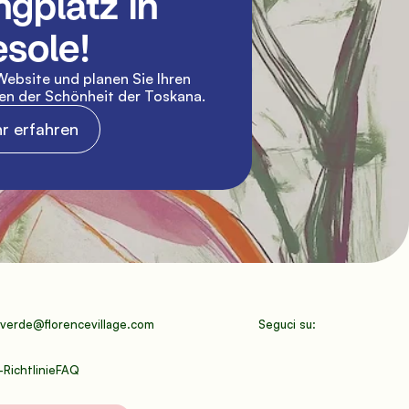
gplatz in 
esole!
ebsite und planen Sie Ihren 
en der Schönheit der Toskana.
r erfahren
verde@florencevillage.com
Seguci su:
Richtlinie
FAQ