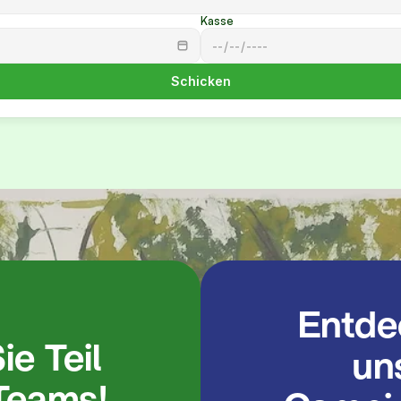
Kasse
Schicken
Entde
e Teil 
un
Teams!