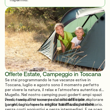
Offerte Estate, Campeggio in Toscana
Se stai programmando le tue vacanze estive in
Toscana, luglio e agosto sono il momento perfetto
per vivere la natura, il relax e l’atmosfera autentica del
Mugello. Nel nostro camping puoi goderti ampi spazi
verdi, tranquillità e una posizione ideale per esplorare
Prenotando direttamente dal
sito ufficiale
, ti
borghi, laghi, foreste e tutta la bellezza del territorio.
garantisco sempre la
miglior tariffa disponibile
,
senza costi aggiuntivi e senza intermediari. E se scegli