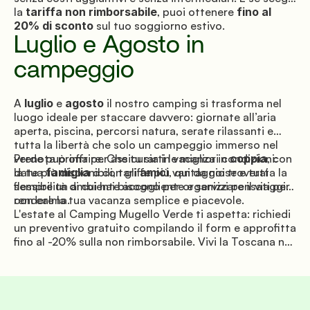
la
tariffa non rimborsabile
, puoi ottenere
fino al
20% di sconto
sul tuo soggiorno estivo.
Luglio e Agosto in
campeggio
A
luglio
e
agosto
il nostro camping si trasforma nel
luogo ideale per staccare davvero: giornate all’aria
aperta, piscina, percorsi natura, serate rilassanti e
tutta la libertà che solo un campeggio immerso nel
verde può offrire. Che tu sia in vacanza in
Prenota prima per assicurarti le migliori condizioni:
coppia
, con
la tua
date più disponibili, tariffe più vantaggiose e tutta la
famiglia
o con gli
amici
, qui da noi troverai
sempre un ambiente accogliente e servizi pensati per
flessibilità di cui hai bisogno per organizzare il viaggio
rendere la tua vacanza semplice e piacevole.
con calma.
L'estate al Camping Mugello Verde ti aspetta: richiedi
un preventivo gratuito compilando il form e approfitta
fino al -20% sulla non rimborsabile. Vivi la Toscana nel
modo più naturale, comodo e autentico possibile. Noi
siamo qui, pronti ad accoglierti.