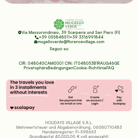
Via Massorondinaio, 39 Scarperia und San Piero (FI)
+39 055848511
+39 3316991844
mugelloverde@florencevillage.com
Seguci su:
CIR: 048040CAM0001 CIN: IT048053B1RAUG46GE
Privatsphäre
Bedingungen
Cookie-Richtlinie
FAQ
HOLIDAYS VILLAGE S.R.L.
Mehrwertsteuer und Abgabenordnung. 06080710483
Handelsregister: FI-598653
Grundkapital 40.000,00 € voll eingezahlt