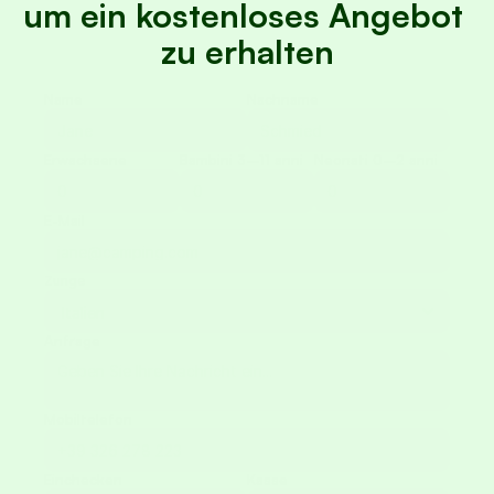
um ein kostenloses Angebot 
zu erhalten
Wegbeschreibung
Name
Nachname
© Mugello Verde
Erwachsene
Bambini 3–11 anni
Neonati 0–2 anni
 Optimierung der Browserfunktion. Informieren Sie sich, wie wir Co
E-Mail
Zunge
Anfrage
Mobiltelefon
Einchecken
Kasse