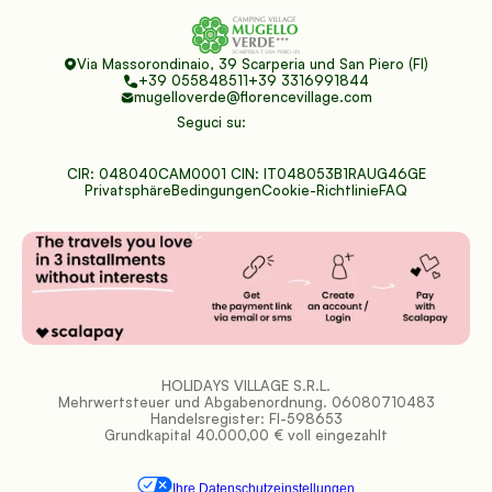
Via Massorondinaio, 39 Scarperia und San Piero (FI)
+39 055848511
+39 3316991844
mugelloverde@florencevillage.com
Seguci su:
CIR: 048040CAM0001 CIN: IT048053B1RAUG46GE
Privatsphäre
Bedingungen
Cookie-Richtlinie
FAQ
HOLIDAYS VILLAGE S.R.L.
Mehrwertsteuer und Abgabenordnung. 06080710483
Handelsregister: FI-598653
Grundkapital 40.000,00 € voll eingezahlt
Ihre Datenschutzeinstellungen