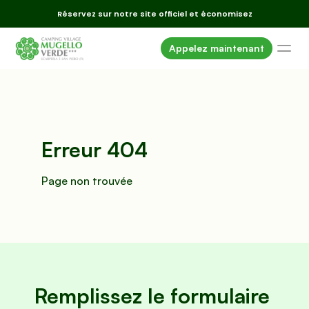
Réservez sur notre site officiel et économisez
Appelez maintenant
Hébergement
Emplacements
Services
Erreur 404
Alentours
Événements
Page non trouvée
Offres
Où nous 
sommes
Galerie
Remplissez le formulaire 
FAQ