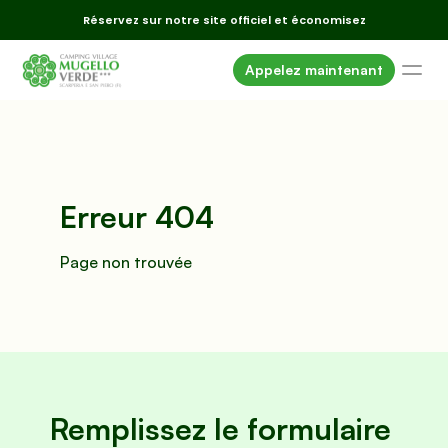
Réservez sur notre site officiel et économisez
Appelez maintenant
Hébergement
Emplacements
Services
Erreur 404
Alentours
Événements
Page non trouvée
Offres
Où nous 
sommes
Galerie
Remplissez le formulaire 
FAQ