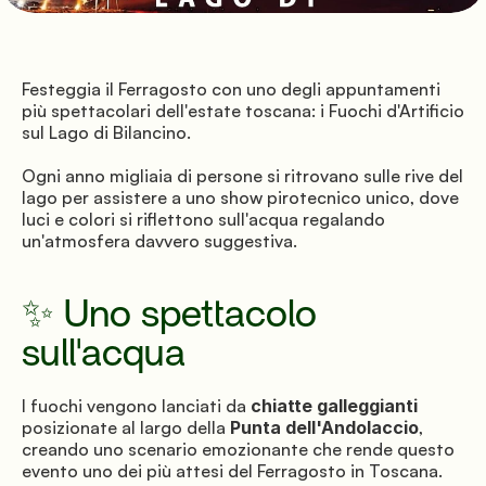
E-mail
Festeggia il Ferragosto con uno degli appuntamenti 
Instructions
più spettacolari dell'estate toscana: i Fuochi d'Artificio 
sul Lago di Bilancino.
Ogni anno migliaia di persone si ritrovano sulle rive del 
© Mugello Verde
lago per assistere a uno show pirotecnico unico, dove 
Confidentialité
Termes
Cookies
luci e colori si riflettono sull'acqua regalando 
un'atmosfera davvero suggestiva.
✨ Uno spettacolo 
sull'acqua
I fuochi vengono lanciati da 
chiatte galleggianti
posizionate al largo della 
Punta dell'Andolaccio
, 
creando uno scenario emozionante che rende questo 
evento uno dei più attesi del Ferragosto in Toscana.