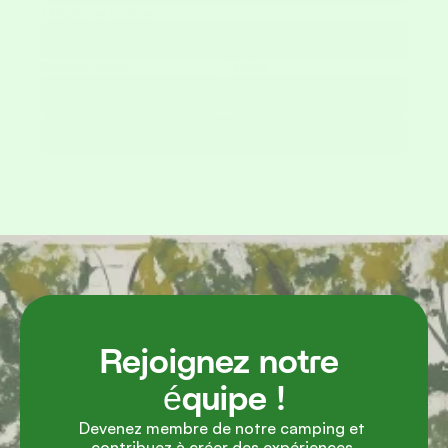
Téléphone mobile
Enregistrement
Vérifier
Envoyer
Rejoignez notre 
équipe !
Devenez membre de notre camping et 
contribuez à créer des expériences 