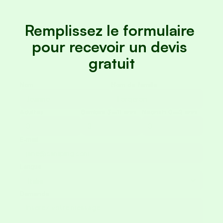
Remplissez le formulaire 
pour recevoir un devis 
gratuit
Nom
Nom de famille
Adultes
Bambini 3–11 anni
Neonati 0–2 anni
E-mail
Langue
Demande