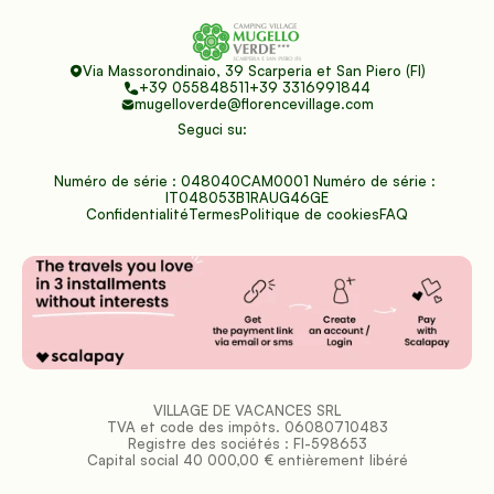
Via Massorondinaio, 39 Scarperia et San Piero (FI)
+39 055848511
+39 3316991844
mugelloverde@florencevillage.com
Seguci su:
Numéro de série : 048040CAM0001 Numéro de série : 
IT048053B1RAUG46GE
Confidentialité
Termes
Politique de cookies
FAQ
VILLAGE DE VACANCES SRL
TVA et code des impôts. 06080710483
Registre des sociétés : FI-598653
Capital social 40 000,00 € entièrement libéré