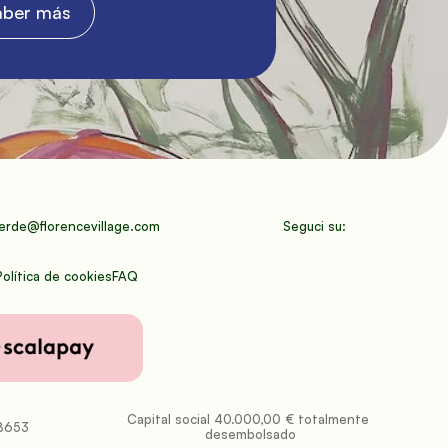
aber más
erde@florencevillage.com
Seguci su:
Política de cookies
FAQ
Capital social 40.000,00 € totalmente 
98653
desembolsado