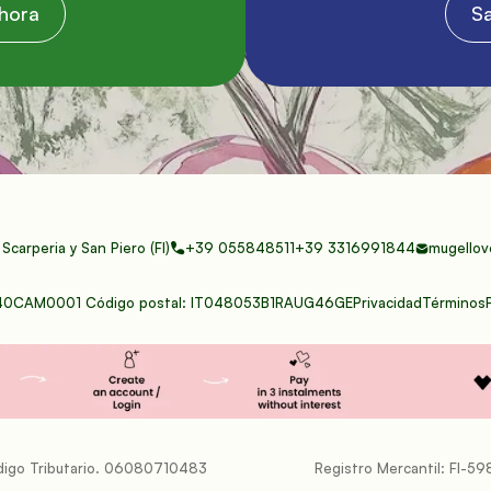
hora
S
Scarperia y San Piero (FI)
+39 055848511
+39 3316991844
mugellov
040CAM0001 Código postal: IT048053B1RAUG46GE
Privacidad
Términos
digo Tributario. 06080710483
Registro Mercantil: FI-5