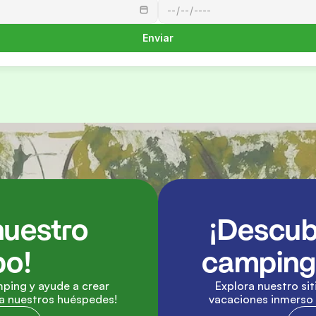
Enviar
uestro 
¡Descub
po!
camping 
ping y ayude a crear 
Explora nuestro siti
ra nuestros huéspedes!
vacaciones inmerso e