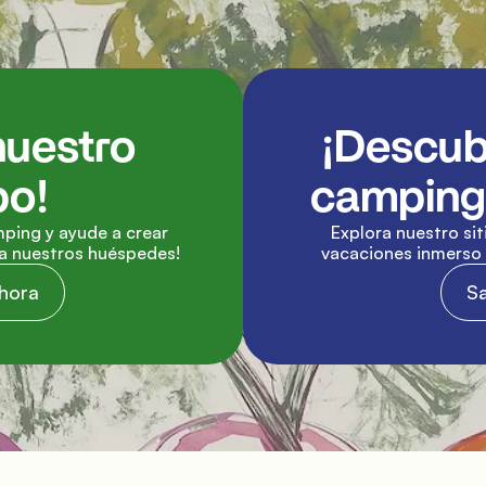
uestro 
¡Descub
po!
camping 
ping y ayude a crear 
Explora nuestro siti
ra nuestros huéspedes!
vacaciones inmerso e
hora
S