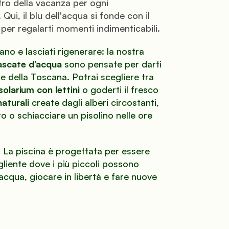
tro della vacanza per ogni 
ui, il blu dell'acqua si fonde con il 
 per regalarti momenti indimenticabili.
Dimentica lo stress quotidiano e lasciati rigenerare: la nostra 
ascate d’acqua
 sono pensate per darti 
le della Toscana. Potrai scegliere tra 
solarium con lettini
 o goderti il fresco 
aturali
 create dagli alberi circostanti, 
o o schiacciare un pisolino nelle ore 
!
 La piscina è progettata per essere 
iente dove i più piccoli possono 
cqua, giocare in libertà e fare nuove 