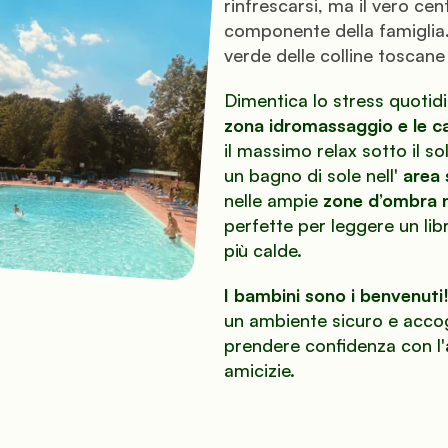
rinfrescarsi, ma il vero cen
componente della famiglia. Q
verde delle colline toscane
zona idromassaggio e le c
il massimo relax sotto il so
un bagno di sole nell' 
area 
nelle ampie 
zone d’ombra n
perfette per leggere un libr
più calde.
I bambini sono i benvenuti
un ambiente sicuro e accogl
prendere confidenza con l'a
amicizie.