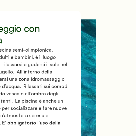
ggio con 
a
scina semi-olimpionica, 
ulti e bambini, è il luogo 
rilassarsi e godersi il sole nel 
ello.  All’interno della 
verai una zona idromassaggio 
d’acqua.  Rilassati sui comodi 
rdo vasca o all’ombra degli 
stanti.  La piscina è anche un 
 per socializzare e fare nuove 
un’atmosfera serena e 
 
E’ obbligatorio l’uso della 