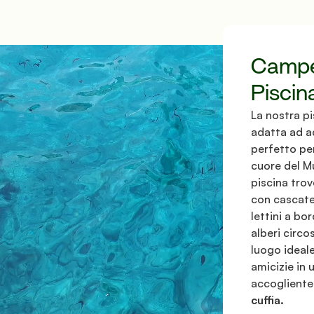
Campe
Piscin
La nostra pi
adatta ad ad
perfetto per 
cuore del Mug
piscina tro
con cascate 
lettini a bo
alberi circo
luogo ideale
amicizie in 
accogliente.
cuffia.