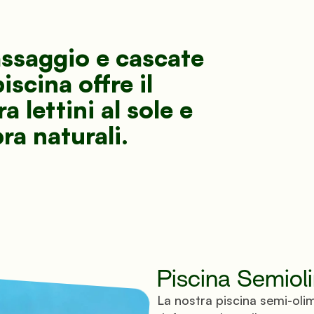
assaggio e cascate 
scina offre il 
lettini al sole e 
ra naturali.
da bagno e da letto inclusa
Aria condizionata gratuita
Piscina Semiol
La nostra piscina semi-oli