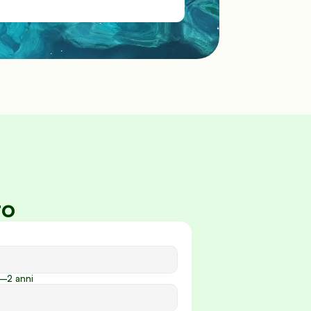
to
–2 anni