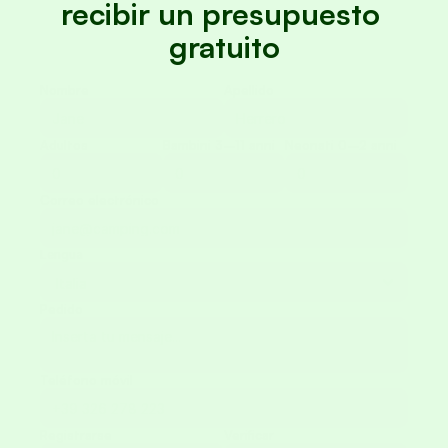
recibir un presupuesto 
gratuito
Instrucciones
Nombre
Apellido
© Mugello Verde
Adultos
Bambini 3–11 anni
Neonati 0–2 anni
Privacidad
Términos
Galletas
Correo electrónico
Lengua
Pedido
Teléfono móvil
Registrarse
Verificar