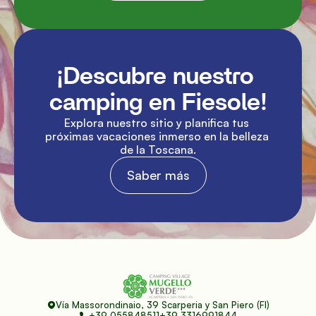
¡Descubre nuestro 
camping en Fiesole!
Explora nuestro sitio y planifica tus 
próximas vacaciones inmerso en la belleza 
de la Toscana.
Saber más
Vía Massorondinaio, 39 Scarperia y San Piero (FI)
+39 055848511
+39 3316991844