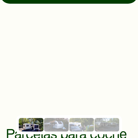
Instrucciones
© Mugello Verde
Privacidad
Términos
Galletas
Parcelas para coche 