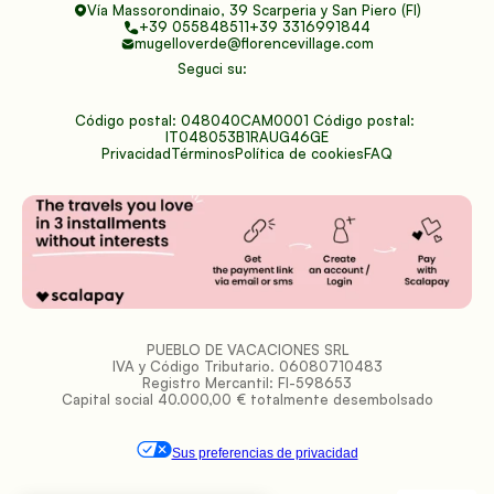
Vía Massorondinaio, 39 Scarperia y San Piero (FI)
+39 055848511
+39 3316991844
mugelloverde@florencevillage.com
Seguci su:
Código postal: 048040CAM0001 Código postal: 
IT048053B1RAUG46GE
Privacidad
Términos
Política de cookies
FAQ
PUEBLO DE VACACIONES SRL
IVA y Código Tributario. 06080710483
Registro Mercantil: FI-598653
Capital social 40.000,00 € totalmente desembolsado
Sus preferencias de privacidad