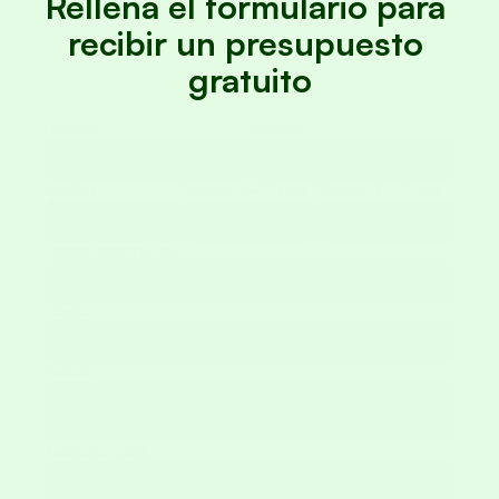
Rellena el formulario para 
recibir un presupuesto 
gratuito
Nombre
Apellido
Adultos
Bambini 3–11 anni
Neonati 0–2 anni
Correo electrónico
Lengua
Pedido
Teléfono móvil