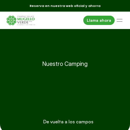
Reserva en nuestra web oficial y ahorra
Llama ahora
Alojamiento
Parcelas
Servicios
Alrededores
Nuestro Camping
Paso
Auto
e
Eventos
Ofertas
Caravana
Donde estamos
Galería
FAQ
De vuelta a los campos
Correo electrónico