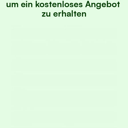
um ein kostenloses Angebot 
zu erhalten
Wegbeschreibung
Name
Nachname
© Mugello Verde
Erwachsene
Bambini 3–11 anni
Neonati 0–2 anni
 Optimierung der Browserfunktion. Informieren Sie sich, wie wir Co
E-Mail
Zunge
Anfrage
Mobiltelefon
Einchecken
Kasse