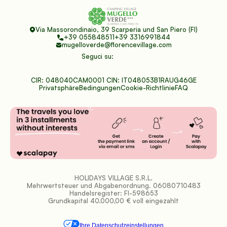
Via Massorondinaio, 39 Scarperia und San Piero (FI)
+39 055848511
+39 3316991844
mugelloverde@florencevillage.com
Seguci su:
CIR: 048040CAM0001 CIN: IT048053B1RAUG46GE
Privatsphäre
Bedingungen
Cookie-Richtlinie
FAQ
HOLIDAYS VILLAGE S.R.L.
Mehrwertsteuer und Abgabenordnung. 06080710483
Handelsregister: FI-598653
Grundkapital 40.000,00 € voll eingezahlt
Ihre Datenschutzeinstellungen