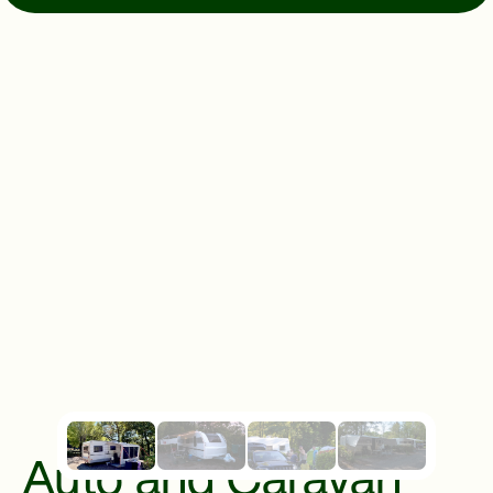
Directions
© Mugello Verde
Privacy
Terms
Cookies
Auto and Caravan 