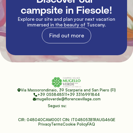
campsite in Fiesole!
Explore our site and plan your next vacation 
immersed in the beauty of Tuscany.
Find out more
Via Massorondinaio, 39 Scarperia and San Piero (FI)
+39 055848511
+39 3316991844
mugelloverde@florencevillage.com
Seguci su:
CIR: 048040CAM0001 CIN: IT048053B1RAUG46GE
Privacy
Terms
Cookie Policy
FAQ