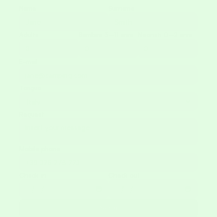
Name
Surname
Adults
Bambini 3–11 anni
Neonati 0–2 anni
E-mail
Tongue
Request
Mobile phone
Check in
Check out
Send