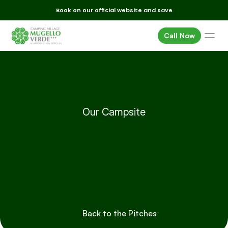
Book on our official website and save
Call Now
Homes
Pitches
Services
Surroundings
Our Campsite
Pitch
Car
e
Events
Offers
Caravan
Where we are
Gallery
FAQ
Back to the Pitches
E-mail