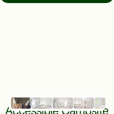
Directions
© Mugello Verde
Privacy
Terms
Cookies
Accessible Campsite 