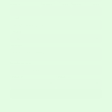
Adults
Bambini 3–11 anni
Neonati 0–2 anni
E-mail
Tongue
Request
Mobile phone
Check in
Check out
Send