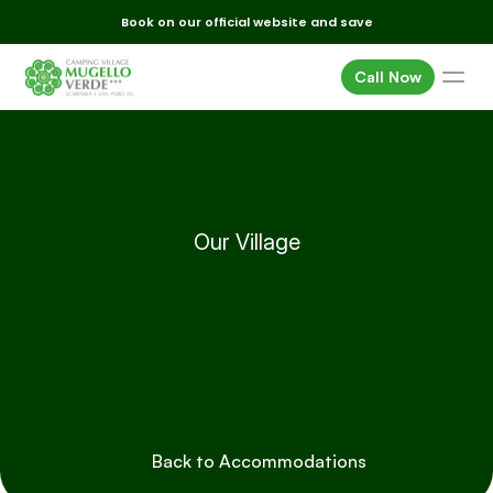
Book on our official website and save
Call Now
Homes
Pitches
Services
Surroundings
Our Village
House
Mobile
-
Events
Offers
Access
Disabled
Where we are
Gallery
FAQ
Back to Accommodations
E-mail