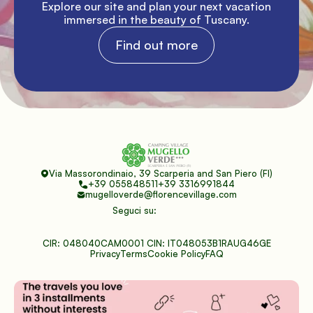
Explore our site and plan your next vacation 
immersed in the beauty of Tuscany.
Find out more
Via Massorondinaio, 39 Scarperia and San Piero (FI)
+39 055848511
+39 3316991844
mugelloverde@florencevillage.com
Seguci su:
CIR: 048040CAM0001 CIN: IT048053B1RAUG46GE
Privacy
Terms
Cookie Policy
FAQ